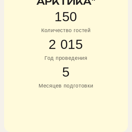
Год проведения
5
Месяцев подготовки