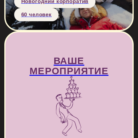
ЗАЧЕМ НУЖЕН
НОВОГОДНИЙ
ТИМБИЛДИНГ ДЛЯ
СОТРУДНИКОВ?
На классическом новогоднем корпоративе с
банкетом между собой общаются только те,
кто и так коммуницирует каждый день.
Тимбилдинг же способствует новым
рабочим связям: это командная активность
со случайным делением на группы, в
которых сотрудникам предстоит проходить
спортивные, игровые и творческие задания.
Формат тимбилдинга снимает рабочее
напряжение, способствует адаптации
новичков и дарит удаленщикам классный
повод узнать команду поближе. А еще он
показывает людей с той стороны, которой в
привычных рабочих задачах не видно: кто