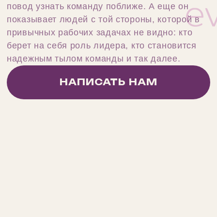
04. Подготовка новогоднего
тимбилдинга
Готовим реквизит, собираем задания на
фактах вашей компании, репетируем с
ведущим. Вы согласовываете только
ключевые точки
05. День тимбилдинга
Приезжаем раньше команды, размечаем
зоны, проверяем звук. Вы участвуете вместе
со всеми, а не следите за таймингом