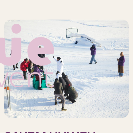
За несколько часов вы
узнаете команду лучше,
чем за год созвонов
НАПИСАТЬ НАМ
КАК МЫ
ОРГАНИЗУЕМ
НОВОГОДНИЙ
ТИМБИЛДИНГ