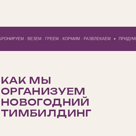
Лофт, квест-локация или кулинарная
студия рядом с офисом: команда
доезжает за полчаса и играет три-
 ВЕЗЕМ · ГРЕЕМ · КОРМИМ · РАЗВЛЕКАЕМ
ПРИДУМЫВАЕМ · СЧИ
четыре часа после работы
За городом
База отдыха или отель, где в одном месте
банкетный зал и территория для
соревнований: программа занимает весь
день, а остаться можно до утра