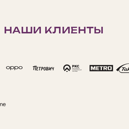
Крытый картинг
Правила понятны без объяснений, а
зачет идет по сумме командных очков:
вариант для тех, кто не любит
творческие задания и долгие вводные
Сыроварня
Команда изучает цикл производства
сыра и увозит результат с собой:
спокойная площадка без соревнования
и беготни