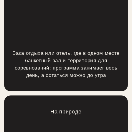
Хаски-парк
Заезды на упряжках, где участники по
очереди управляют собаками: локация
для команд, которым нужно быстро
сократить внутреннюю дистанцию
Конный клуб
Открытая территория и крытый манеж
рядом, поэтому программа не зависит
от погоды: удобно смешанным
командам, где не все готовы мерзнуть