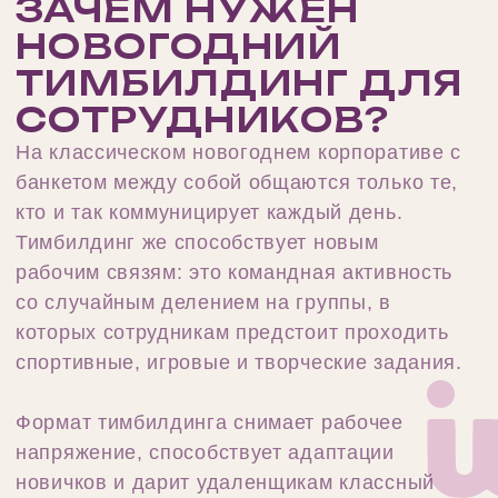
01. Заявка
Заполните форму на сайте или позвоните —
коротко обсудим задачу и договоримся о
подробном разговоре
02 . Бриф
Спрашиваем много: сколько человек, сколько
новичков, что за год произошло в компании,
кто с кем не пересекается
03. Сценарий и смета
Предлагаем два-три формата под задачу и
состав. Смета открытая: ведущий, реквизит,
площадка, кейтеринг — без „это отдельно“