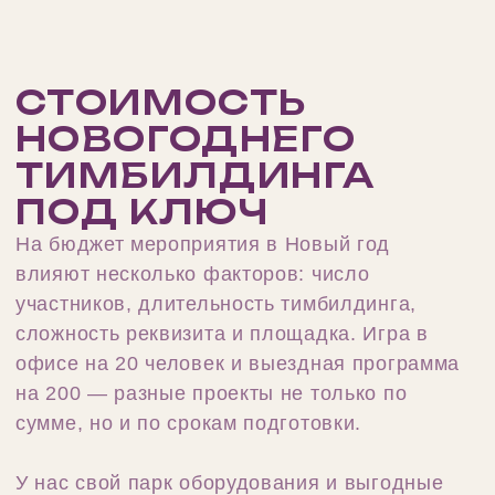
Чем новогодний тимбилдинг
отличается от обычного
корпоратива?
Какой формат тимбилдинга
подойдет для команды из 15–
20 человек?
Можно ли провести
тимбилдинг для
распределенной команды на
удаленке?
Нужно ли отдельное
помещение для тимбилдинга