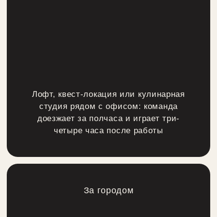
дешевле, чем при сборке программы из
отдельных подрядчиков. Состав услуг и
точные дедлайны мы еще на старте
фиксируем в договоре, а смету делаем
максимально прозрачной.
НАПИСАТЬ НАМ
ГДЕ ПРОВЕСТИ
НОВОГОДНИЙ
ТИМБИЛДИНГ