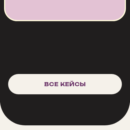
берет на себя роль лидера, кто становится
надежным тылом команды и так далее.
НАПИСАТЬ НАМ
Помогаем сотрудникам ощутить
единство друг с другом и с
компанией — без скучных
презентаций, принудительных
тостов и пафосных речей о
ценностях