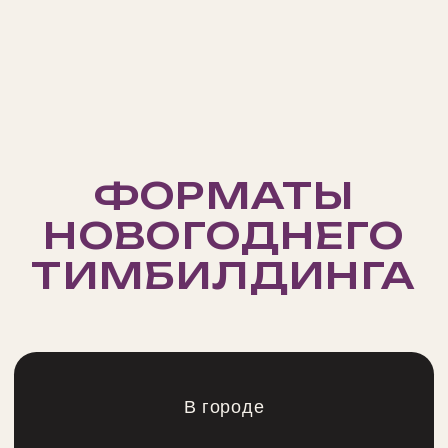
СТОИМОСТЬ
НОВОГОДНЕГО
ТИМБИЛДИНГА
ПОД КЛЮЧ
На бюджет мероприятия в Новый год
влияют несколько факторов: число
участников, длительность тимбилдинга,
сложность реквизита и площадка. Игра в
офисе на 20 человек и выездная программа
на 200 — разные проекты не только по
сумме, но и по срокам подготовки.
У нас свой парк оборудования и выгодные
условия сотрудничества со многими
площадками, поэтому подготовка
тимбилдинга с нашей командой обходится