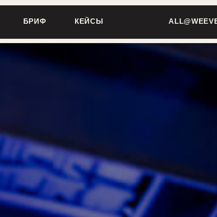
ЗА
БРИФ
КЕЙСЫ
ALL@WEEVENT.RU