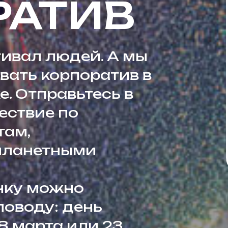
РАТИВ
гивал людей. А мы
вать корпоратив в
. Отправьтесь в
ествие по
там,
опланетными
нку можно
поводу: день
8 марта или 23