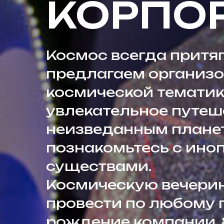
КОРПО
Космос всегда притя
предлагаем организо
космической тематике
увлекательное путеш
неизведанным плане
познакомьтесь с ин
существами.
Космическую вечери
провести по любому 
рождение компании, 